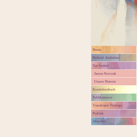
Navigation
Home
überspringen
Heilpäd. Ambulanz
Das Institut
Janusz Korczak
Unsere Historie
Kondolenzbuch
Publikationen
Transkripte Vorträge
Podcast
Aktuelles