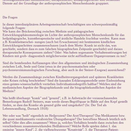
Dienste auf der Grundlage der anthroposophischen Menschenkunde gruppiert.
Die Fragen
In dieser interdisziplinären Arbeitsgemeinschaft beschäftigten uns schwerpunktmäßig
folgende Fragen:
Wie kann der Brückenschlag zwischen Medizin und pädagogischen
Entwicklungsphänomenologie im Lichte der anthroposophischen Menschenkunde für das
heilpädagogische, kunsttherapeutische und ärztliche Handeln fruchtbar werden. Kann man
z.B. Krankheitserschei- nungen (auch bei Erwachsenen) mit bestimmten kindlichen
Entwicklungsschritten zusammenschauen (nach dem Motto: Krank ist nicht das, was
geschieht, sondern dass es zum falschen biographischen Zeitpunkt geschieht) und daraus
therapeutische Konsequenzen ziehen? Oder: Was haben sogenannte Verhaltensstörungen bei
Kindern mit grob- diagnostisch möglicherweise nicht auffindbaren Organprozessen zu tun?
Sind die bestehenden Auffassungen über den allgemeinen und ätiologischen Zusammenhang
zwischen Leib, Seele und Geist (etwa in der psychosomatischen oder
psychoneuroimmunologischen Forschung, aber auch in der Steiner-Exegese) ausreichend?
Werden die Zusammenhänge zwischen Kindheitsvergangenheit und späteren Krankheiten
oder Krisen richtig beschrieben? Sind die kausalen Erklärungsmodelle unter Einbeziehung
eines geistes-wissenschaftlich vertieften Individuationsbegriffs haltbar? Welches sind die
medizinischen Aspekte der Biographiekunde und die biographiekundlichen Aspekte der
Medizin?
Was heißt überhaupt "krank" und "gesund", z.B. in Anbetracht der vorausschauenden
Bemerkungen Rudolf Steiners, man werde dieses Begriffspaar in Bälde auf den Kopf gestellt
finden, so dass das Kranke als gesund gülte und umgekehrt? (In: Der Tod als
Lebenswandlung, Dornach 1918)
Wer oder was "heilt" eigentlich im Heilprozess? Der Arzt/Therapeut? Das Medikament bzw.
die quasi medikamentös verabreichte Übungstherapie? Der betroffene Mensch letztlich sich
selbst? Oder dies alles zusammen? Wenn ja, welches Verhältnis besteht dann zwischen den
verschiedenen zusammenwirkenden Heilfaktoren? Welche Rolle spielen dabei 1. das
ominöse "innere Kind", 2. die vielbeschworene "Kreativität", 3. die Therapeut-Patient-