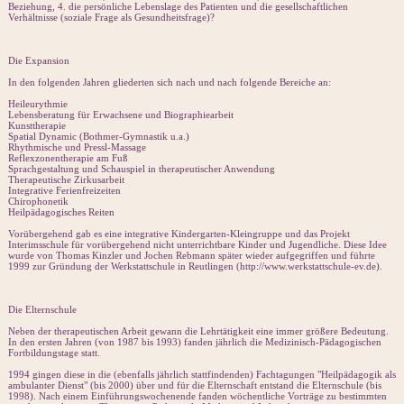
Beziehung, 4. die persönliche Lebenslage des Patienten und die gesellschaftlichen
Verhältnisse (soziale Frage als Gesundheitsfrage)?
Die Expansion
In den folgenden Jahren gliederten sich nach und nach folgende Bereiche an:
Heileurythmie
Lebensberatung für Erwachsene und Biographiearbeit
Kunsttherapie
Spatial Dynamic (Bothmer-Gymnastik u.a.)
Rhythmische und Pressl-Massage
Reflexzonentherapie am Fuß
Sprachgestaltung und Schauspiel in therapeutischer Anwendung
Therapeutische Zirkusarbeit
Integrative Ferienfreizeiten
Chirophonetik
Heilpädagogisches Reiten
Vorübergehend gab es eine integrative Kindergarten-Kleingruppe und das Projekt
Interimsschule für vorübergehend nicht unterrichtbare Kinder und Jugendliche. Diese Idee
wurde von Thomas Kinzler und Jochen Rebmann später wieder aufgegriffen und führte
1999 zur Gründung der Werkstattschule in Reutlingen (http://www.werkstattschule-ev.de).
Die Elternschule
Neben der therapeutischen Arbeit gewann die Lehrtätigkeit eine immer größere Bedeutung.
In den ersten Jahren (von 1987 bis 1993) fanden jährlich die Medizinisch-Pädagogischen
Fortbildungstage statt.
1994 gingen diese in die (ebenfalls jährlich stattfindenden) Fachtagungen "Heilpädagogik als
ambulanter Dienst" (bis 2000) über und für die Elternschaft entstand die Elternschule (bis
1998). Nach einem Einführungswochenende fanden wöchentliche Vorträge zu bestimmten