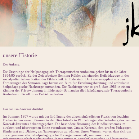
unsere Historie
Der Anfang
Die Ursprünge der Heilpädagogisch-Therapeutischen Ambulanz gehen bis in die Jahre
1984/85 zurück. Zu der Zeit arbeitete Henning Köhler als leitender Heilpädagoge in der
sozialpädiatrischen Station der Filderklinik in Filderstadt. Dort war ungeplant aus den
Forderungen des Stationsalltags heraus ein Büro für Erziehungsberatung und ambulante
heilpädagogische Nachsorge entstanden. Die Nachfrage war so groß, dass 1986 in einem
Zimmer der Privatwohnung in Filderstadt-Bonlanden die Heilpädagogisch-Therapeutische
Ambulanz offiziell ihren Betrieb aufnahm.
Das Janusz-Korczak-Institut
Im Sommer 1987 wurde mit der Eröffnung der allgemeinärztlichen Praxis von Joachim
Fischer in den neuen Räumen in der Hirschstraße in Wolfschlugen die Gründung des Janusz-
Korczak-Institutes bekanntgegeben. Die besondere Betonung des Kindheitsthemas im
direkten und übertragenen Sinne veranlasste uns, Janusz Korczak, den großen Pädagogen,
Kinderarzt und Dichter, als Namenspatron zu wählen. Unser Wunsch war es, dass sich um
die allgemeinärztlich-heilpädagogische Praxisgemeinschaft, nun eine freie
Arbeitsgemeinschaft medizinischer, therapeutischer, sozialpflegerischer und beratender