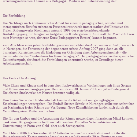
erziehungsrelevanten Themen aus Pädagogik, Medizin und Lebensberatung statt.
Die Fortbildung
Die Nachfrage nach kontinuierlicher Arbeit für einen in pädagogischen, sozialen und
therapeutischen Berufen stehenden Personenkreis wurde immer stärker. Auf Initiative des
Freien Bildungswerks Rheinlands entstand 1999 der erste berufsbegleitende
Ausbildungsgang für Integrative Aufgaben im Kindergarten in Köln statt. Im März 2001 war
es in Nürtingen so weit, der erste Kurs (Pädagogischer Berater) konnte beginnen.
Zum Abschluss eines jeden Fortbildungskurses wünschten die Absolventen in Köln, wie auch
in Nürtingen, die Fortsetzung der begonnenen Arbeit. Anfang 2007 ging dann an alle
bisherigen Kursteilnehmer die Einladung zur Gründung einer Arbeitsgemeinschaft - die
Geburtsstunde des "Studienkreis für Neue Pädagogik". Der pädagogisch-sozialtherapeutische
Zukunftsimpuls, der durch die Fortbildungen übermittelt wurde, ist Grundlage dieser
Arbeitsgemeinschaft.
Das Ende - Der Anfang
Viele Eltern und Kinder sind in dem alten Fachwerkhaus in Wolfschlugen mit ihren Sorgen
und Nöten ein- und ausgegangen. Dem wurde am 30. Januar 2006 ein jähes Ende gesetzt.
Die oberen Stockwerke des Hauses brannten völlig ab.
Durch eine Welle der Hilfsbereitschaft konnte die Arbeit mit nur geringfügigen
Einschränkungen weitergehen. Die Rudolf-Steiner-Schule in Nürtingen stellte uns sofort ihre
am Nachmittag freien Räume zur Verfügung. Neue Räumlichkeiten fanden sich durch die
Vermittlung einer Mutter auch schnell.
Die für den Umbau und die Ausstattung der Räume notwendigen finanziellen Mittel konnten
dank einer Bürgengemeinschaft beschafft werden. Von allen Seiten erhielten wir
Unterstützung in Form von Geld- aber auch Sachspenden.
Von Ostern 2006 bis November 2012 hatte das Janusz-Korczak-Institut und mit ihr die
Heilpädagogisch-Therapeutische Ambulanz in der Weberstraße 20 in Nürtingen neue