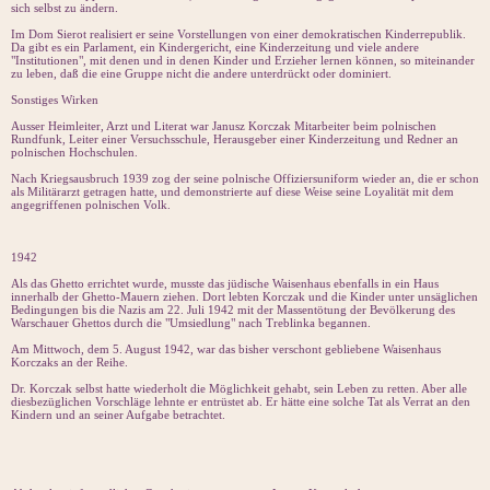
sich selbst zu ändern.
Im Dom Sierot realisiert er seine Vorstellungen von einer demokratischen Kinderrepublik.
Da gibt es ein Parlament, ein Kindergericht, eine Kinderzeitung und viele andere
"Institutionen", mit denen und in denen Kinder und Erzieher lernen können, so miteinander
zu leben, daß die eine Gruppe nicht die andere unterdrückt oder dominiert.
Sonstiges Wirken
Ausser Heimleiter, Arzt und Literat war Janusz Korczak Mitarbeiter beim polnischen
Rundfunk, Leiter einer Versuchsschule, Herausgeber einer Kinderzeitung und Redner an
polnischen Hochschulen.
Nach Kriegsausbruch 1939 zog der seine polnische Offiziersuniform wieder an, die er schon
als Militärarzt getragen hatte, und demonstrierte auf diese Weise seine Loyalität mit dem
angegriffenen polnischen Volk.
1942
Als das Ghetto errichtet wurde, musste das jüdische Waisenhaus ebenfalls in ein Haus
innerhalb der Ghetto-Mauern ziehen. Dort lebten Korczak und die Kinder unter unsäglichen
Bedingungen bis die Nazis am 22. Juli 1942 mit der Massentötung der Bevölkerung des
Warschauer Ghettos durch die "Umsiedlung" nach Treblinka begannen.
Am Mittwoch, dem 5. August 1942, war das bisher verschont gebliebene Waisenhaus
Korczaks an der Reihe.
Dr. Korczak selbst hatte wiederholt die Möglichkeit gehabt, sein Leben zu retten. Aber alle
diesbezüglichen Vorschläge lehnte er entrüstet ab. Er hätte eine solche Tat als Verrat an den
Kindern und an seiner Aufgabe betrachtet.