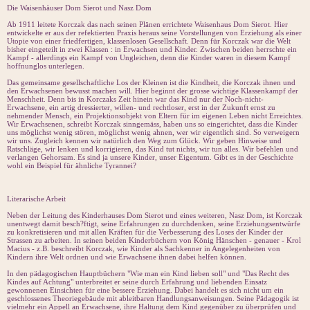
Die Waisenhäuser Dom Sierot und Nasz Dom
Ab 1911 leitete Korczak das nach seinen Plänen errichtete Waisenhaus Dom Sierot. Hier
entwickelte er aus der refektierten Praxis heraus seine Vorstellungen von Erziehung als einer
Utopie von einer friedfertigen, klassenlosen Gesellschaft. Denn für Korczak war die Welt
bisher eingeteilt in zwei Klassen : in Erwachsen und Kinder. Zwischen beiden herrschte ein
Kampf - allerdings ein Kampf von Ungleichen, denn die Kinder waren in diesem Kampf
hoffnunglos unterlegen.
Das gemeinsame gesellschaftliche Los der Kleinen ist die Kindheit, die Korczak ihnen und
den Erwachsenen bewusst machen will. Hier beginnt der grosse wichtige Klassenkampf der
Menschheit. Denn bis in Korczaks Zeit hinein war das Kind nur der Noch-nicht-
Erwachsene, ein artig dressierter, willen- und rechtloser, erst in der Zukunft ernst zu
nehmender Mensch, ein Projektionsobjekt von Eltern für im eigenen Leben nicht Erreichtes.
Wir Erwachsenen, schreibt Korczak sinngemäss, haben uns so eingerichtet, dass die Kinder
uns möglichst wenig stören, möglichst wenig ahnen, wer wir eigentlich sind. So verweigern
wir uns. Zugleich kennen wir natürlich den Weg zum Glück. Wir geben Hinweise und
Ratschläge, wir lenken und korrigieren, das Kind tut nichts, wir tun alles. Wir befehlen und
verlangen Gehorsam. Es sind ja unsere Kinder, unser Eigentum. Gibt es in der Geschichte
wohl ein Beispiel für ähnliche Tyrannei?
Literarische Arbeit
Neben der Leitung des Kinderhauses Dom Sierot und eines weiteren, Nasz Dom, ist Korczak
unentwegt damit besch?ftigt, seine Erfahrungen zu durchdenken, seine Erziehungsentwürfe
zu konkretisieren und mit allen Kräften für die Verbesserung des Loses der Kinder der
Strassen zu arbeiten. In seinen beiden Kinderbüchern von König Hänschen - genauer - Krol
Macius - z.B. beschreibt Korczak, wie Kinder als Sachkenner in Angelegenheiten von
Kindern ihre Welt ordnen und wie Erwachsene ihnen dabei helfen können.
In den pädagogischen Hauptbüchern "Wie man ein Kind lieben soll" und "Das Recht des
Kindes auf Achtung" unterbreitet er seine durch Erfahrung und liebenden Einsatz
gewonnenen Einsichten für eine bessere Erziehung. Dabei handelt es sich nicht um ein
geschlossenes Theoriegebäude mit ableitbaren Handlungsanweisungen. Seine Pädagogik ist
vielmehr ein Appell an Erwachsene, ihre Haltung dem Kind gegenüber zu überprüfen und