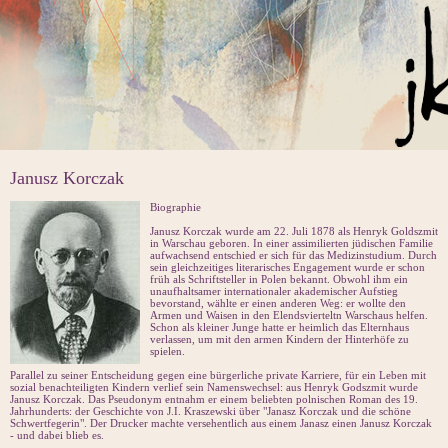
Janusz Korczak
Biographie
Janusz Korczak wurde am 22. Juli 1878 als Henryk Goldszmit
in Warschau geboren. In einer assimilierten jüdischen Familie
aufwachsend entschied er sich für das Medizinstudium. Durch
sein gleichzeitiges literarisches Engagement wurde er schon
früh als Schriftsteller in Polen bekannt. Obwohl ihm ein
unaufhaltsamer internationaler akademischer Aufstieg
bevorstand, wählte er einen anderen Weg: er wollte den
Armen und Waisen in den Elendsvierteltn Warschaus helfen.
Schon als kleiner Junge hatte er heimlich das Elternhaus
verlassen, um mit den armen Kindern der Hinterhöfe zu
spielen.
Parallel zu seiner Entscheidung gegen eine bürgerliche private Karriere, für ein Leben mit
sozial benachteiligten Kindern verlief sein Namenswechsel: aus Henryk Godszmit wurde
Janusz Korczak. Das Pseudonym entnahm er einem beliebten polnischen Roman des 19.
Jahrhunderts: der Geschichte von J.I. Kraszewski über "Janasz Korczak und die schöne
Schwertfegerin". Der Drucker machte versehentlich aus einem Janasz einen Janusz Korczak
- und dabei blieb es.